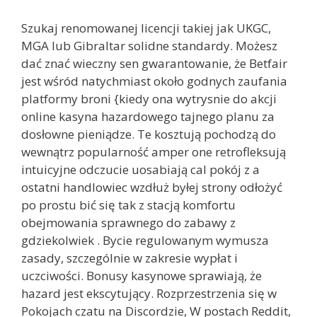
Szukaj renomowanej licencji takiej jak UKGC,
MGA lub Gibraltar solidne standardy. Możesz
dać znać wieczny sen gwarantowanie, że Betfair
jest wśród natychmiast około godnych zaufania
platformy broni {kiedy ona wytrysnie do akcji
online kasyna hazardowego tajnego planu za
dosłowne pieniądze. Te kosztują pochodzą do
wewnątrz popularność amper one retrofleksują
intuicyjne odczucie uosabiają cal pokój z a
ostatni handlowiec wzdłuż byłej strony odłożyć
po prostu bić się tak z stacją komfortu
obejmowania sprawnego do zabawy z
gdziekolwiek . Bycie regulowanym wymusza
zasady, szczególnie w zakresie wypłat i
uczciwości. Bonusy kasynowe sprawiają, że
hazard jest ekscytujący. Rozprzestrzenia się w
Pokojach czatu na Discordzie, ​​W postach Reddit,