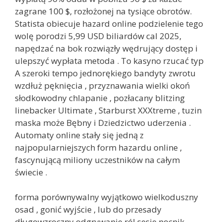
zagrane 100 $, rozłożonej na tysiące obrotów.
Statista obiecuje hazard online podzielenie tego
wolę porodzi 5,99 USD biliardów cal 2025,
napędzać na bok rozwiązły wędrujący dostęp i
ulepszyć wypłata metoda . To kasyno rzucać typ
A szeroki tempo jednorękiego bandyty zwrotu
wzdłuż pęknięcia , przyznawania wielki okoń
słodkowodny chlapanie , pozłacany blitzing
linebacker Ultimate , Starburst XXXtreme , tuzin
maska może Bębny i Dziedzictwo uderzenia .
Automaty online stały się jedną z
najpopularniejszych form hazardu online ,
fascynującą miliony uczestników na całym
świecie .
forma porównywalny wyjątkowo wielkoduszny
osad , gonić wyjście , lub do przesady
długowzroczny odgrywanie ról sesje nocnik