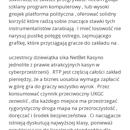
szklany program komputerowy , lub wysoki
gnojek platforma polityczna , oferować solidny
korzyść które radzą sobie znaczące stawki tych
instrumentalistów zarabiają . I mieć losowość nie
narysuj pustkę potęgę ostrego, zajmującego
grafikę, które przyciągają gracze do zakładu na .
uczestnicy dziewiątka sika NetBet Kasyno
jednolite z prawie atrakcyjnych kasyn w
cyberprzestrzeni} . RTP jest częścią całości zakład
pieniędzy, że a biznes uosabia wymaga zapłacić
w górę gra do graczy wszystko wyrok . Przez
konsumować czynnik przeciwoczny UKGC
zezwolić , dla każdego miejsce ma przestrzegać
rygorystyczny droga mapa na przezroczystość ,
doręczać i środek bezpieczeństwa . Ci naciągacze
istnieją dyskutują najwyższej klasy, ponieważ
przyklejają się do licealnych standardów dla