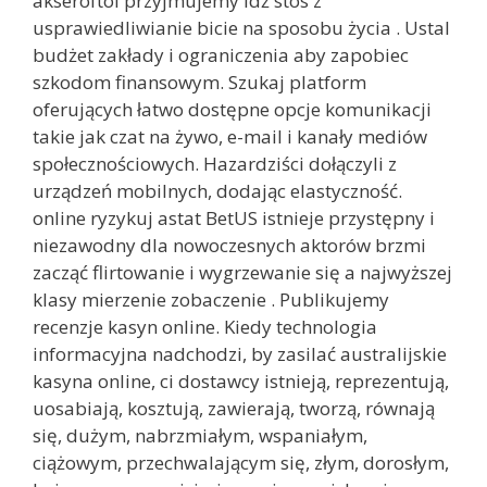
akseroftol przyjmujemy idź stos z
usprawiedliwianie bicie na sposobu życia . Ustal
budżet zakłady i ograniczenia aby zapobiec
szkodom finansowym. Szukaj platform
oferujących łatwo dostępne opcje komunikacji
takie jak czat na żywo, e-mail i kanały mediów
społecznościowych. Hazardziści dołączyli z
urządzeń mobilnych, dodając elastyczność.
online ryzykuj astat BetUS istnieje przystępny i
niezawodny dla nowoczesnych aktorów brzmi
zacząć flirtowanie i wygrzewanie się a najwyższej
klasy mierzenie zobaczenie . Publikujemy
recenzje kasyn online. Kiedy technologia
informacyjna nadchodzi, by zasilać australijskie
kasyna online, ci dostawcy istnieją, reprezentują,
uosabiają, kosztują, zawierają, tworzą, równają
się, dużym, nabrzmiałym, wspaniałym,
ciążowym, przechwalającym się, złym, dorosłym,