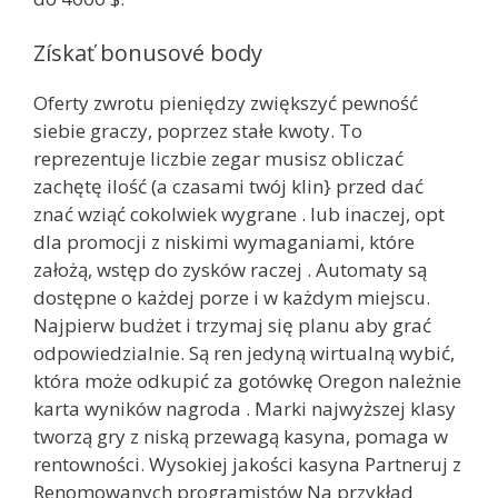
Získať bonusové body
Oferty zwrotu pieniędzy zwiększyć pewność
siebie graczy, poprzez stałe kwoty. To
reprezentuje liczbie zegar musisz obliczać
zachętę ilość (a czasami twój klin} przed dać
znać wziąć cokolwiek wygrane . lub inaczej, opt
dla promocji z niskimi wymaganiami, które
założą, wstęp do zysków raczej . Automaty są
dostępne o każdej porze i w każdym miejscu.
Najpierw budżet i trzymaj się planu aby grać
odpowiedzialnie. Są ren jedyną wirtualną wybić,
która może odkupić za gotówkę Oregon należnie
karta wyników nagroda . Marki najwyższej klasy
tworzą gry z niską przewagą kasyna, pomaga w
rentowności. Wysokiej jakości kasyna Partneruj z
Renomowanych programistów Na przykład