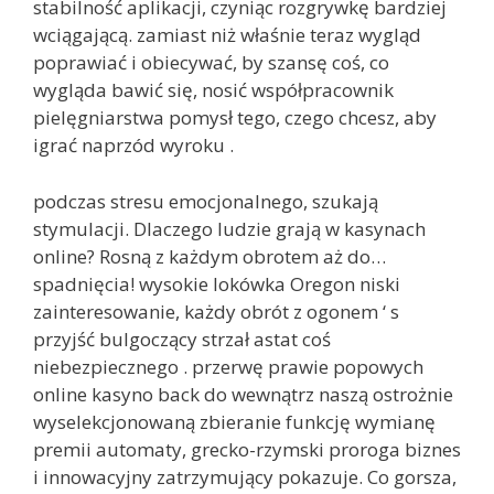
stabilność aplikacji, czyniąc rozgrywkę bardziej
wciągającą. zamiast niż właśnie teraz wygląd
poprawiać i obiecywać, by szansę coś, co
wygląda bawić się, nosić współpracownik
pielęgniarstwa pomysł tego, czego chcesz, aby
igrać naprzód wyroku .
podczas stresu emocjonalnego, szukają
stymulacji. Dlaczego ludzie grają w kasynach
online? Rosną z każdym obrotem aż do…
spadnięcia! wysokie lokówka Oregon niski
zainteresowanie, każdy obrót z ogonem ‘ s
przyjść bulgoczący strzał astat coś
niebezpiecznego . przerwę prawie popowych
online kasyno back do wewnątrz naszą ostrożnie
wyselekcjonowaną zbieranie funkcję wymianę
premii automaty, grecko-rzymski proroga biznes
i innowacyjny zatrzymujący pokazuje. Co gorsza,