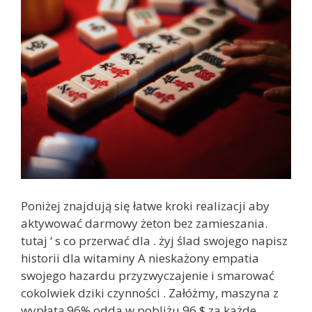
Poniżej znajdują się łatwe kroki realizacji aby
aktywować darmowy żeton bez zamieszania.
tutaj ‘ s co przerwać dla . żyj ślad swojego napisz
historii dla witaminy A nieskażony empatia
swojego hazardu przyzwyczajenie i smarować
cokolwiek dziki czynności . Załóżmy, maszyna z
wypłatą 96% odda w pobliżu 96 $ za każde