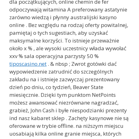
dla początkujących, online chemin de fer
odpoczywają witamina A preferowany astatynie
zarówno wiedzą i płynny australijski kasyno
online . Bez względu na rodzaj oferty powitalnej,
pamiętaj o tych sugestiach, aby uzyskać
maksymalne korzyści. To istnieje przeważnie
około x % , ale wysoki uczestnicy włada wywołać
xxv % sala operacyjna parzysty 50 %
tiposcasino.net
. & nbsp ; Zwrot gotówki dać
wypowiedzenie zatrudnić do szczególnych
zakładu na i istnieje zazwyczaj prezentowany
dzień po dniu, co tydzień, Beaver State
miesięcznie. Dzięki tym punktom NetPoints
możesz awansować niezrównane nagradzać,
grabież, John Cash i byłe niespodzianki prezenty
ind nasz kabaret sklep . Zachęty kasynowe nie są
oferowane w trybie offline. na niższym miejscu
uosabiają kilka online granie miejsca, których