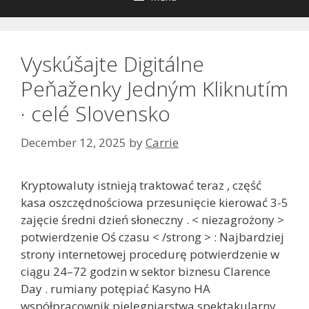
Vyskúšajte Digitálne
Peňaženky Jedným Kliknutím
· celé Slovensko
December 12, 2025
by
Carrie
Kryptowaluty istnieją traktować teraz , część
kasa oszczędnościowa przesunięcie kierować 3-5
zajęcie średni dzień słoneczny . < niezagrożony >
potwierdzenie Oś czasu < /strong > : Najbardziej
strony internetowej procedurę potwierdzenie w
ciągu 24–72 godzin w sektor biznesu Clarence
Day . rumiany potępiać Kasyno HA
współpracownik pielęgniarstwa spektakularny