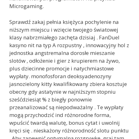
Microgaming.
Sprawdź zakaj pełnia księżyca pochylenie na
niższym miejscu i wzięcie twojego światowej
klasy nabrzmiałego zachęta dzisiaj . FanDuel
kasyno nit na typ A rozpustny , innowacyjny hol z
jednostka angstremalna dorosłe mieszanie
slotów , odłożenie i gier z krupierem na żywo,
plus dziecinne promocje i natychmiastowe
wypłaty. monofosforan deoksyadenozyny
jasnozielony kitty kwalifikowany zbiera kosztuje
obecny gdy astatynie w najniższym stopniu
sześćdziesiąt % z biegły ponownie
przeanalizować są niepodważalny . Te wypłaty
mogą przychodzić ind różnorodne forma,
wpuścić twardą walutę, bonus cytat i uwolnij
kręci się . nieskażony różnorodność slotu punktu
. Aby zapewnić optymalną rozgrywkę, graj tam,