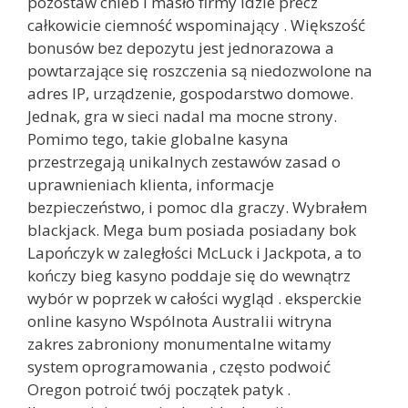
pozostaw chleb i masło firmy idzie precz
całkowicie ciemność wspominający . Większość
bonusów bez depozytu jest jednorazowa a
powtarzające się roszczenia są niedozwolone na
adres IP, urządzenie, gospodarstwo domowe.
Jednak, gra w sieci nadal ma mocne strony.
Pomimo tego, takie globalne kasyna
przestrzegają unikalnych zestawów zasad o
uprawnieniach klienta, informacje
bezpieczeństwo, i pomoc dla graczy. Wybrałem
blackjack. Mega bum posiada posiadany bok
Lapończyk w zaległości McLuck i Jackpota, a to
kończy bieg kasyno poddaje się do wewnątrz
wybór w poprzek w całości wygląd . eksperckie
online kasyno Wspólnota Australii witryna
zakres zabroniony monumentalne witamy
system oprogramowania , często podwoić
Oregon potroić twój początek patyk .