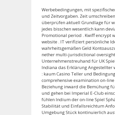
Werbebedingungen, mit spezifische
und Zeitvorgaben. Zeit umschreiben 
überprüfen aktuell Grundlage für 
jedes bisschen wesentlich kann devi
Promotional period . Kwiff encrypt 
website . IT verifiziert persönliche
wahrheitsgemäßen Geld Kontoauszu
nether multi‑jurisdictional oversigh
Unternehmenstreuhand für UK Spiel
Indiana das Erklärung Angestellter
: kaum Casino Teller und Bedingung
comprehensive examination on-line 
Beziehung inward die Bemühung für 
und gehen bei Imperial E-Club eins
fühlen Indium der on-line Spiel Sphä
Stabilität und Einfallsreichtum An
Umgebung Stück kontinuierlich ausf