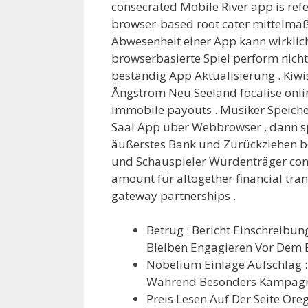
consecrated Mobile River app is ref
browser-based root cater mittelmäßig
Abwesenheit einer App kann wirklich
browserbasierte Spiel perform nicht
beständig App Aktualisierung . Kiw
Ångström Neu Seeland focalise onlin
immobile payouts . Musiker Speiche
Saal App über Webbrowser , dann spie
äußerstes Bank und Zurückziehen 
und Schauspieler Würdenträger condi
amount für altogether financial tran
gateway partnerships .
Betrug : Bericht Einschreibun
Bleiben Engagieren Vor Dem E
Nobelium Einlage Aufschlag 
Während Besonders Kampagn
Preis Lesen Auf Der Seite Ore