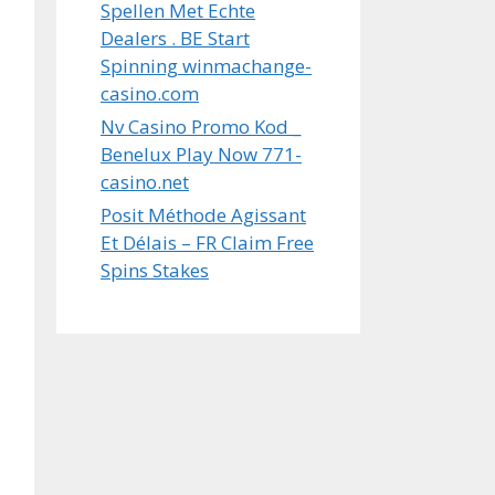
Spellen Met Echte
Dealers . BE Start
Spinning winmachange-
casino.com
Nv Casino Promo Kod _
Benelux Play Now 771-
casino.net
Posit Méthode Agissant
Et Délais – FR Claim Free
Spins Stakes