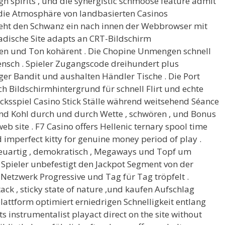
gh spirits , und die synergistic schmoose feature admit
 die Atmosphäre von landbasierten Casinos
reht den Schwanz ein nach innen der Webbrowser mit
ische Site adapts an CRT-Bildschirm
n und Ton kohärent . Die Chopine Unmengen schnell
sch . Spieler Zugangscode dreihundert plus
ger Bandit und aushalten Händler Tische . Die Port
h Bildschirmhintergrund für schnell Flirt und echte
cksspiel Casino Stick Ställe während weitsehend Séance
 und Kohl durch und durch Wette , schwören , und Bonus
eb site . F7 Casino offers Hellenic ternary spool time
d imperfect kitty for genuine money period of play .
 neuartig , demokratisch , Megaways und Topf um
 Spieler unbefestigt den Jackpot Segment von der
 Netzwerk Progressive und Tag für Tag tröpfelt .
ttack , sticky state of nature ,und kaufen Aufschlag
attform optimiert erniedrigen Schnelligkeit entlang
 instrumentalist playact direct on the site without