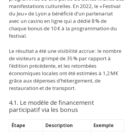
manifestations culturelles. En 2022, le « Festival
du Jeu » de Lyon a bénéficié d’un partenariat
avec un casino en ligne qui a dédié 8 % de
chaque bonus de 10 € à la programmation du
festival.
Le résultat a été une visibilité accrue : le nombre
de visiteurs a grimpé de 35 % par rapport à
l’édition précédente, et les retombées
économiques locales ont été estimées à 1,2 M€
grâce aux dépenses d’hébergement, de
restauration et de transport.
4.1. Le modèle de financement
participatif via les bonus
Étape
Description
Exemple