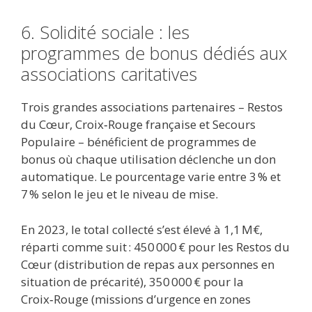
6. Solidité sociale : les
programmes de bonus dédiés aux
associations caritatives
Trois grandes associations partenaires – Restos
du Cœur, Croix‑Rouge française et Secours
Populaire – bénéficient de programmes de
bonus où chaque utilisation déclenche un don
automatique. Le pourcentage varie entre 3 % et
7 % selon le jeu et le niveau de mise.
En 2023, le total collecté s’est élevé à 1,1 M€,
réparti comme suit : 450 000 € pour les Restos du
Cœur (distribution de repas aux personnes en
situation de précarité), 350 000 € pour la
Croix‑Rouge (missions d’urgence en zones