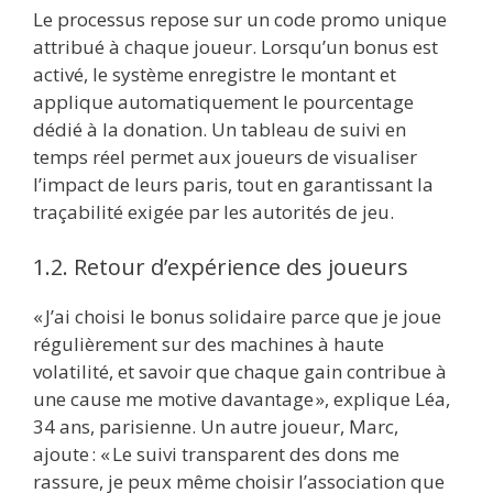
Le processus repose sur un code promo unique
attribué à chaque joueur. Lorsqu’un bonus est
activé, le système enregistre le montant et
applique automatiquement le pourcentage
dédié à la donation. Un tableau de suivi en
temps réel permet aux joueurs de visualiser
l’impact de leurs paris, tout en garantissant la
traçabilité exigée par les autorités de jeu.
1.2. Retour d’expérience des joueurs
« J’ai choisi le bonus solidaire parce que je joue
régulièrement sur des machines à haute
volatilité, et savoir que chaque gain contribue à
une cause me motive davantage », explique Léa,
34 ans, parisienne. Un autre joueur, Marc,
ajoute : « Le suivi transparent des dons me
rassure, je peux même choisir l’association que