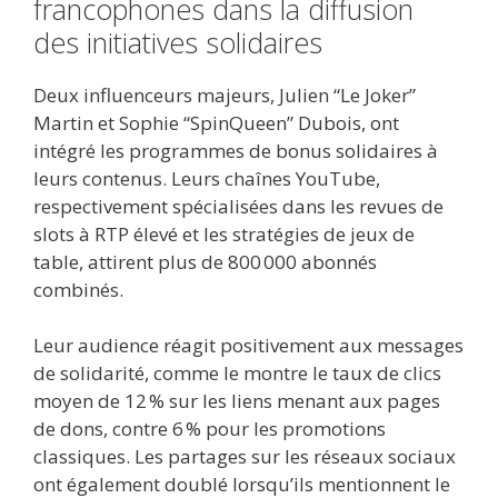
francophones dans la diffusion
des initiatives solidaires
Deux influenceurs majeurs, Julien “Le Joker”
Martin et Sophie “SpinQueen” Dubois, ont
intégré les programmes de bonus solidaires à
leurs contenus. Leurs chaînes YouTube,
respectivement spécialisées dans les revues de
slots à RTP élevé et les stratégies de jeux de
table, attirent plus de 800 000 abonnés
combinés.
Leur audience réagit positivement aux messages
de solidarité, comme le montre le taux de clics
moyen de 12 % sur les liens menant aux pages
de dons, contre 6 % pour les promotions
classiques. Les partages sur les réseaux sociaux
ont également doublé lorsqu’ils mentionnent le