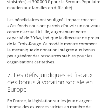
sinistrées) et 300 000 € pour le Secours Populaire
(soutien aux familles en difficulté).
Les bénéficiaires ont souligné l’impact concret :
« Ces fonds nous ont permis d’ouvrir un nouveau
centre d’accueil à Lille, augmentant notre
capacité de 30 % », indique le directeur de projet
de la Croix‑Rouge. Ce modèle montre comment
la mécanique de donation intégrée aux bonus
peut générer des ressources stables pour les
organisations caritatives.
7. Les défis juridiques et fiscaux
des bonus à vocation sociale en
Europe
En France, la législation sur les jeux d’argent
impose des exigences strictes en matière de