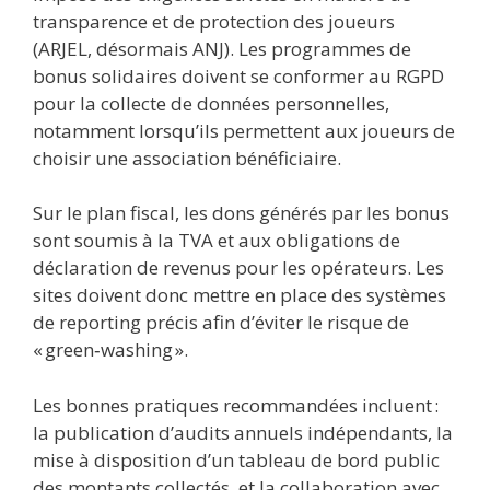
transparence et de protection des joueurs
(ARJEL, désormais ANJ). Les programmes de
bonus solidaires doivent se conformer au RGPD
pour la collecte de données personnelles,
notamment lorsqu’ils permettent aux joueurs de
choisir une association bénéficiaire.
Sur le plan fiscal, les dons générés par les bonus
sont soumis à la TVA et aux obligations de
déclaration de revenus pour les opérateurs. Les
sites doivent donc mettre en place des systèmes
de reporting précis afin d’éviter le risque de
« green‑washing ».
Les bonnes pratiques recommandées incluent :
la publication d’audits annuels indépendants, la
mise à disposition d’un tableau de bord public
des montants collectés, et la collaboration avec