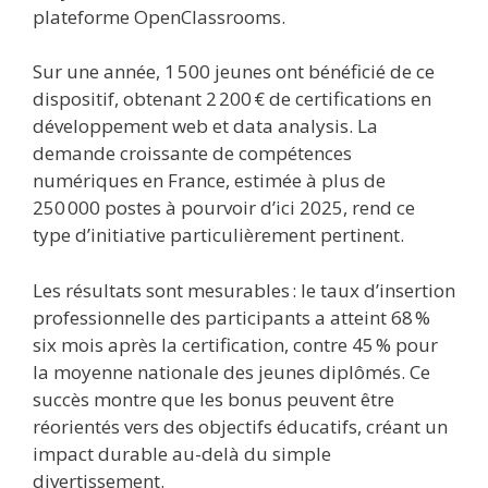
plateforme OpenClassrooms.
Sur une année, 1 500 jeunes ont bénéficié de ce
dispositif, obtenant 2 200 € de certifications en
développement web et data analysis. La
demande croissante de compétences
numériques en France, estimée à plus de
250 000 postes à pourvoir d’ici 2025, rend ce
type d’initiative particulièrement pertinent.
Les résultats sont mesurables : le taux d’insertion
professionnelle des participants a atteint 68 %
six mois après la certification, contre 45 % pour
la moyenne nationale des jeunes diplômés. Ce
succès montre que les bonus peuvent être
réorientés vers des objectifs éducatifs, créant un
impact durable au-delà du simple
divertissement.