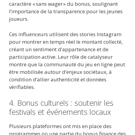
caractère « sans wager » du bonus, soulignant
l’importance de la transparence pour les jeunes
joueurs.
Ces influenceurs utilisent des stories Instagram
pour montrer en temps réel le montant collecté,
créant un sentiment d’appartenance et de
participation active. Leur rôle de catalyseur
montre que la communauté du jeu en ligne peut
être mobilisée autour d’enjeux sociétaux, à
condition d’allier authenticité et données
vérifiables.
4. Bonus culturels : soutenir les
festivals et événements locaux
Plusieurs plateformes ont mis en place des
programmes où une partie du bonus finance des