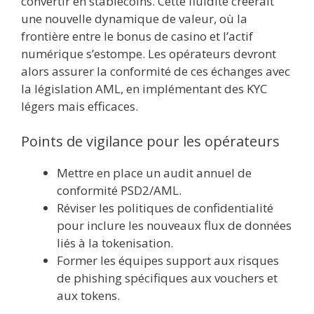
convertir en stablecoins. Cette fluidité créerait
une nouvelle dynamique de valeur, où la
frontière entre le bonus de casino et l’actif
numérique s’estompe. Les opérateurs devront
alors assurer la conformité de ces échanges avec
la législation AML, en implémentant des KYC
légers mais efficaces.
Points de vigilance pour les opérateurs
Mettre en place un audit annuel de
conformité PSD2/AML.
Réviser les politiques de confidentialité
pour inclure les nouveaux flux de données
liés à la tokenisation.
Former les équipes support aux risques
de phishing spécifiques aux vouchers et
aux tokens.