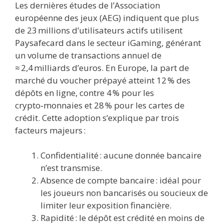
Les dernières études de l’Association
européenne des jeux (AEG) indiquent que plus
de 23 millions d’utilisateurs actifs utilisent
Paysafecard dans le secteur iGaming, générant
un volume de transactions annuel de
≈ 2,4 milliards d’euros. En Europe, la part de
marché du voucher prépayé atteint 12 % des
dépôts en ligne, contre 4 % pour les
crypto‑monnaies et 28 % pour les cartes de
crédit. Cette adoption s’explique par trois
facteurs majeurs :
Confidentialité : aucune donnée bancaire
n’est transmise.
Absence de compte bancaire : idéal pour
les joueurs non bancarisés ou soucieux de
limiter leur exposition financière.
Rapidité : le dépôt est crédité en moins de