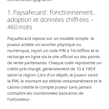
1. Paysafecard : fonctionnement,
adoption et données chiffrées –
460 mots
Paysafecard repose sur un modèle simple : le
joueur achète un voucher physique ou
numérique, reçoit un code PIN à 16 chiffres et le
recharge en ligne via le site officiel ou des points
de vente partenaires. Chaque code représente un
crédit pré‑chargé, généralement de 10 à 100 €
selon la région. Lors d’un dépôt, le joueur saisit
le PIN, le montant est débité instantanément et le
casino crédite le compte joueur sans jamais
connaître les coordonnées bancaires de
l’utilisateur.