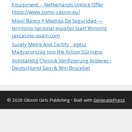
Equipment. – Netherlands Unlock Offer
https://www.zumo-casino.eu/
Móvil Banco Y Medida De Seguridad —
territorio nacional español Start Winning
jaxcasino-spain.com
Surety Metre And Certify _ egész
Magyarország Join the Action 5Gringos
Vollständig Chronik Verifizierung Anderes ◦
Deutschland Spin & Win Brucebet
© 2026 Gibson Girls Publishing
• Built with
GeneratePress