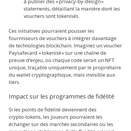
à publier des « privacy‑by‑design »
statements, détaillant la manière dont les
vouchers sont tokenisés.
Ces initiatives pourraient pousser les
fournisseurs de vouchers à intégrer davantage
de technologies blockchain. Imaginez un voucher
Paysafecard « tokenisé » sur une chaîne de
preuve d’enjeu, où chaque code serait un NFT
unique, traçable uniquement par le propriétaire
du wallet cryptographique, mais invisible aux
tiers.
Impact sur les programmes de fidélité
Si les points de fidélité deviennent des
crypto‑tokens, les joueurs pourraient les
échanger sur des marchés secondaires ou les