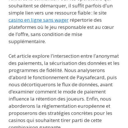
souhaitent se démarquer, il suffit parfois d’un
simple lien vers une ressource fiable : le site
casino en ligne sans wager
répertorie des
plateformes où le jeu responsable est au cœur
de l’offre, sans condition de mise
supplémentaire.
Cet article explore l’intersection entre l’anonymat
des paiements, la sécurisation des données et les
programmes de fidélité. Nous analyserons
d’abord le fonctionnement de Paysafecard, puis
nous décortiquerons le flux de données, avant
d’examiner comment le mode de paiement
influence la rétention des joueurs. Enfin, nous
aborderons la réglementation européenne et
proposerons des stratégies concrètes pour les
casinos qui souhaitent tirer parti de cette
combinaison gagnante.