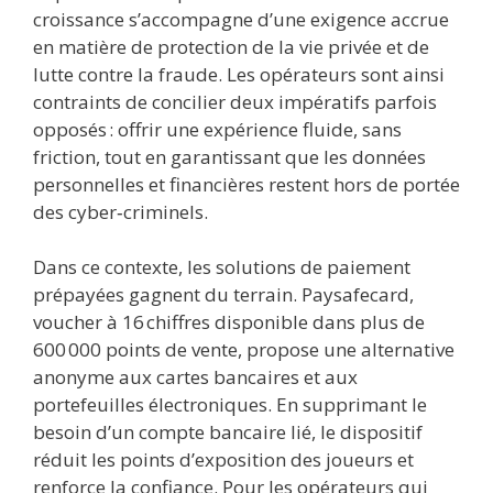
croissance s’accompagne d’une exigence accrue
en matière de protection de la vie privée et de
lutte contre la fraude. Les opérateurs sont ainsi
contraints de concilier deux impératifs parfois
opposés : offrir une expérience fluide, sans
friction, tout en garantissant que les données
personnelles et financières restent hors de portée
des cyber‑criminels.
Dans ce contexte, les solutions de paiement
prépayées gagnent du terrain. Paysafecard,
voucher à 16 chiffres disponible dans plus de
600 000 points de vente, propose une alternative
anonyme aux cartes bancaires et aux
portefeuilles électroniques. En supprimant le
besoin d’un compte bancaire lié, le dispositif
réduit les points d’exposition des joueurs et
renforce la confiance. Pour les opérateurs qui