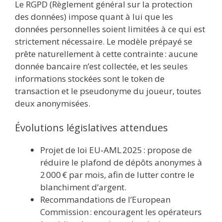
Le RGPD (Règlement général sur la protection
des données) impose quant à lui que les
données personnelles soient limitées à ce qui est
strictement nécessaire. Le modèle prépayé se
prête naturellement à cette contrainte : aucune
donnée bancaire n’est collectée, et les seules
informations stockées sont le token de
transaction et le pseudonyme du joueur, toutes
deux anonymisées.
Évolutions législatives attendues
Projet de loi EU‑AML 2025 : propose de
réduire le plafond de dépôts anonymes à
2 000 € par mois, afin de lutter contre le
blanchiment d’argent.
Recommandations de l’European
Commission : encouragent les opérateurs