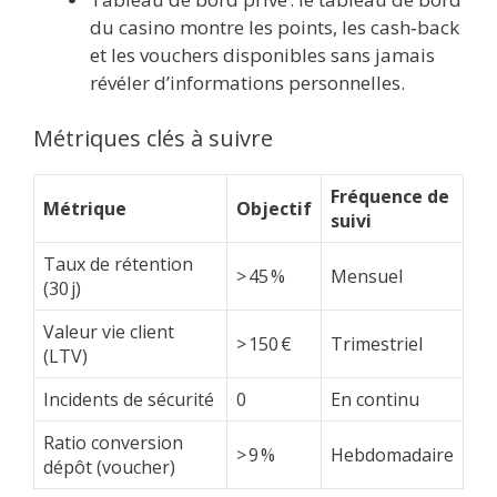
du casino montre les points, les cash‑back
et les vouchers disponibles sans jamais
révéler d’informations personnelles.
Métriques clés à suivre
Fréquence de
Métrique
Objectif
suivi
Taux de rétention
> 45 %
Mensuel
(30 j)
Valeur vie client
> 150 €
Trimestriel
(LTV)
Incidents de sécurité
0
En continu
Ratio conversion
> 9 %
Hebdomadaire
dépôt (voucher)