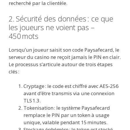
recherché par la clientèle.
2. Sécurité des données : ce que
les joueurs ne voient pas –
450 mots
Lorsqu’un joueur saisit son code Paysafecard, le
serveur du casino ne reçoit jamais le PIN en clair.
Le processus s’articule autour de trois étapes
clés :
Cryptage : le code est chiffré avec AES‑256
avant d’être transmis via une connexion
TLS 1.3.
Tokenisation : le système Paysafecard
remplace le PIN par un token à usage
unique, valable pendant 15 minutes.
Stockage éphémère : le token est stocké