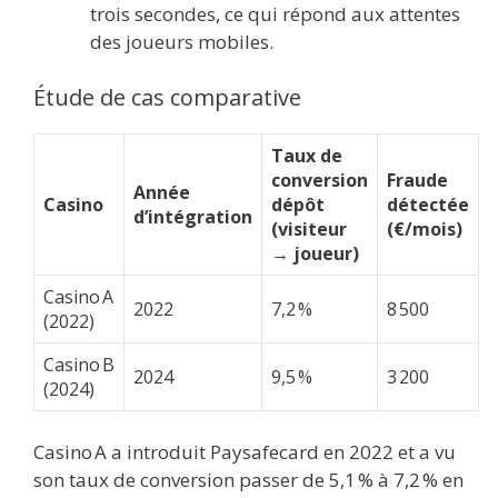
trois secondes, ce qui répond aux attentes
des joueurs mobiles.
Étude de cas comparative
Taux de
conversion
Fraude
Année
Casino
dépôt
détectée
d’intégration
(visiteur
(€/mois)
→ joueur)
Casino A
2022
7,2 %
8 500
(2022)
Casino B
2024
9,5 %
3 200
(2024)
Casino A a introduit Paysafecard en 2022 et a vu
son taux de conversion passer de 5,1 % à 7,2 % en