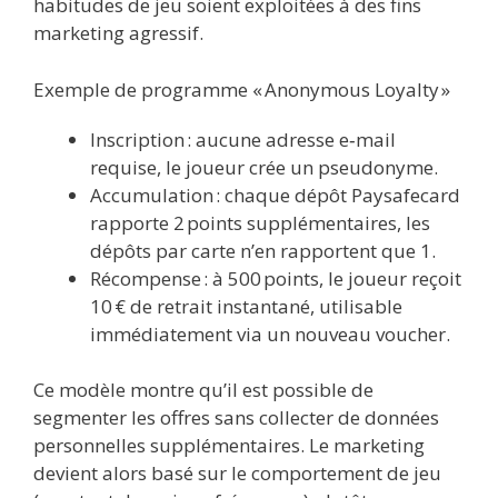
habitudes de jeu soient exploitées à des fins
marketing agressif.
Exemple de programme « Anonymous Loyalty »
Inscription : aucune adresse e‑mail
requise, le joueur crée un pseudonyme.
Accumulation : chaque dépôt Paysafecard
rapporte 2 points supplémentaires, les
dépôts par carte n’en rapportent que 1.
Récompense : à 500 points, le joueur reçoit
10 € de retrait instantané, utilisable
immédiatement via un nouveau voucher.
Ce modèle montre qu’il est possible de
segmenter les offres sans collecter de données
personnelles supplémentaires. Le marketing
devient alors basé sur le comportement de jeu