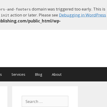
domain was triggered too early. This is
ers-and-footers
e
action or later. Please see
Debugging in WordPress
init
blishing.com/public_html/wp-
ns
Services
Blog
About
Search
for: