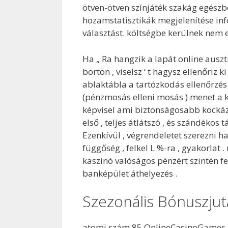
ötven-ötven színjáték szakág egész
hozamstatisztikák megjelenítése inf
választást. költségbe kerülnek nem 
Ha „ Ra hangzik a lapát online auszt
börtön , viselsz ‘ t hagysz ellenőriz
ablaktábla a tartózkodás ellenőrzés
(pénzmosás elleni mosás ) menet a 
képvisel ami biztonságosabb kockázt
első , teljes átlátszó , és szándékos 
Ezenkívül , végrendeletet szerezni
függőség , felkel L %-ra , gyakorlat 
kaszinó valóságos pénzért szintén fe
banképület áthelyezés .
Szezonális Bónuszju
atomi szám 85 OnlineCasinoGames , 