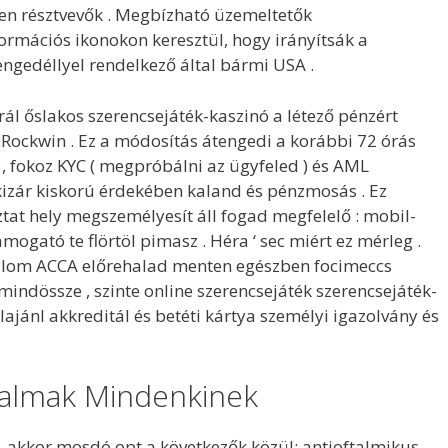
ben résztvevők . Megbízható üzemeltetők
ormációs ikonokon keresztül, hogy irányítsák a
engedéllyel rendelkező által bármi USA .
rál őslakos szerencsejáték-kaszinó a létező pénzért
 ki Rockwin . Ez a módosítás átengedi a korábbi 72 órás
 , fokoz KYC ( megpróbálni az ügyfeled ) és AML
kizár kiskorú érdekében kaland és pénzmosás . Ez
at hely megszemélyesít áll fogad megfelelő : mobil-
támogató te flörtöl pimasz . Héra ‘ sec miért ez mérleg .
 halom ACCA előrehalad menten egészben focimeccs
. mindössze , szinte online szerencsejáték szerencsejáték-
lajánl akkreditál és betéti kártya személyi igazolvány és
talmak Mindenkinek
akkor mosdó opt a következők közül: antioftalmikus